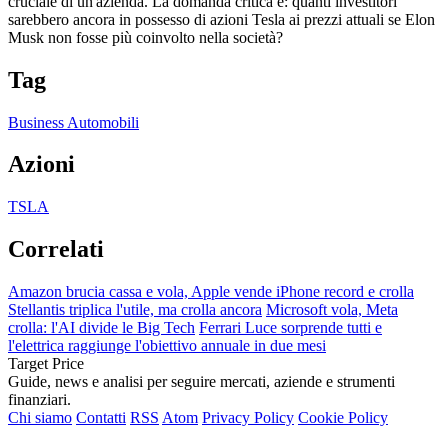
cruciale di un'azienda. La domanda critica è: quanti investitori
sarebbero ancora in possesso di azioni Tesla ai prezzi attuali se Elon
Musk non fosse più coinvolto nella società?
Tag
Business Automobili
Azioni
TSLA
Correlati
Amazon brucia cassa e vola, Apple vende iPhone record e crolla
Stellantis triplica l'utile, ma crolla ancora
Microsoft vola, Meta
crolla: l'AI divide le Big Tech
Ferrari Luce sorprende tutti e
l'elettrica raggiunge l'obiettivo annuale in due mesi
Target Price
Guide, news e analisi per seguire mercati, aziende e strumenti
finanziari.
Chi siamo
Contatti
RSS
Atom
Privacy Policy
Cookie Policy