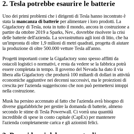
2. Tesla potrebbe esaurire le batterie
Uno dei primi problemi che i dirigenti di Tesla hanno incontrato è
stata la
mancanza di batterie
per alimentare i loro prodotti. La
Gigafactory di Tesla, nota in tutto il mondo, ancora in costruzione a
partire da ottobre 2019 a Sparks, Nev., dovrebbe risolvere la crisi
delle batterie dell'azienda. La sovrastruttura agli ioni di litio, che ha
un'impronta di oltre 1,9 milioni di metri quadrati, progetta di aiutare
la produzione di oltre 500.000 vetture Tesla all'anno.
Progetti importanti come la Gigafactory sono spesso afflitti da
ostacoli logistici o normativi, e resta da vedere se la fabbrica potrà
essere completata in tempo. Il governo del Nevada ha dato il via
libera alla Gigafactory che produrrà 100 miliardi di dollari in attività
economiche aggiuntive nei decenni successivi, ma le proiezioni di
crescita per l'azienda suggeriscono che non può permettersi intoppi
nella costruzione.
Musk ha persino accennato al fatto che l'azienda avrà bisogno di
diverse gigafabbriche per gestire la domanda di batterie, almeno
secondo le stime di Tesla Powerwall. Ci vorrà una quantità
incredibile di spese in conto capitale (CapEx) per mantenere
l'azienda completamente carica e gli azionisti felici.