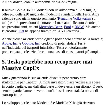
29.999 dollari, con un'autonomia fino a 226 miglia.
Il nuovo Bolt, a 36.000 dollari, con un'autonomia di 259 miglia,
offre più delle 220 miglia del modello 3 standard della Tesla. Altre
aziende sono già in questo segmento (
Renault
e
Volkswagen
su
tutte) e altre prevedono di entrare nel mercato delle auto elettriche
nei prossimi anni, tra cui
Mercedes-Benz
,
Ford
e
BMW
. Ma anche
la "nostra"
Fiat
ha appena tirato fuori la 500 elettrica.
Anche alcune aziende tecnologiche potrebbero entrare nella mischia;
Apple, Inc
. e
Google, Inc
. credono di poter sfidare Tesla
nell'industria dei trasporti futuristica. Tesla è notoriamente
preoccupata per le aziende con una base di consumatori più ampia.
5. Tesla potrebbe non recuperare mai
Massive CapEx
Musk guardando la sua azienda disse: "Spenderemo cifre
sbalorditive per CapEx". A molti investitori piace vedere alte spese
in conto capitale, ma dall'altra parte ci deve essere un ritorno. Questo
sembra particolarmente vero in un'industria neonatale lastricata di
start-up fallite.
Lo sviluppo per le auto Modello 3 e Modello X ha già ricevuto