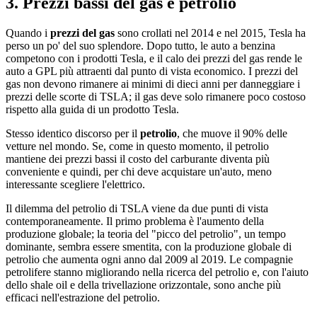
3. Prezzi bassi del gas e petrolio
Quando i
prezzi del gas
sono crollati nel 2014 e nel 2015, Tesla ha
perso un po' del suo splendore. Dopo tutto, le auto a benzina
competono con i prodotti Tesla, e il calo dei prezzi del gas rende le
auto a GPL più attraenti dal punto di vista economico. I prezzi del
gas non devono rimanere ai minimi di dieci anni per danneggiare i
prezzi delle scorte di TSLA; il gas deve solo rimanere poco costoso
rispetto alla guida di un prodotto Tesla.
Stesso identico discorso per il
petrolio
, che muove il 90% delle
vetture nel mondo. Se, come in questo momento, il petrolio
mantiene dei prezzi bassi il costo del carburante diventa più
conveniente e quindi, per chi deve acquistare un'auto, meno
interessante scegliere l'elettrico.
Il dilemma del petrolio di TSLA viene da due punti di vista
contemporaneamente. Il primo problema è l'aumento della
produzione globale; la teoria del "picco del petrolio", un tempo
dominante, sembra essere smentita, con la produzione globale di
petrolio che aumenta ogni anno dal 2009 al 2019. Le compagnie
petrolifere stanno migliorando nella ricerca del petrolio e, con l'aiuto
dello shale oil e della trivellazione orizzontale, sono anche più
efficaci nell'estrazione del petrolio.