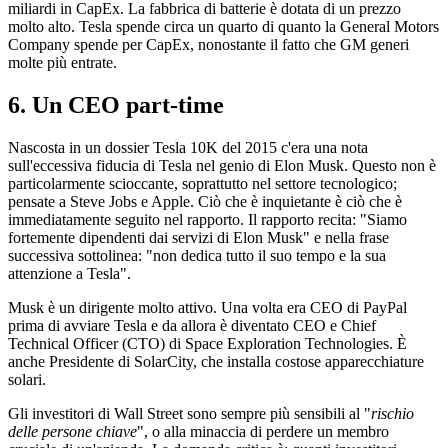
miliardi in CapEx. La fabbrica di batterie è dotata di un prezzo
molto alto. Tesla spende circa un quarto di quanto la General Motors
Company spende per CapEx, nonostante il fatto che GM generi
molte più entrate.
6. Un CEO part-time
Nascosta in un dossier Tesla 10K del 2015 c'era una nota
sull'eccessiva fiducia di Tesla nel genio di Elon Musk. Questo non è
particolarmente scioccante, soprattutto nel settore tecnologico;
pensate a Steve Jobs e Apple. Ciò che è inquietante è ciò che è
immediatamente seguito nel rapporto. Il rapporto recita: "Siamo
fortemente dipendenti dai servizi di Elon Musk" e nella frase
successiva sottolinea: "non dedica tutto il suo tempo e la sua
attenzione a Tesla".
Musk è un dirigente molto attivo. Una volta era CEO di PayPal
prima di avviare Tesla e da allora è diventato CEO e Chief
Technical Officer (CTO) di Space Exploration Technologies. È
anche Presidente di SolarCity, che installa costose apparecchiature
solari.
Gli investitori di Wall Street sono sempre più sensibili al "
rischio
delle persone chiave
", o alla minaccia di perdere un membro