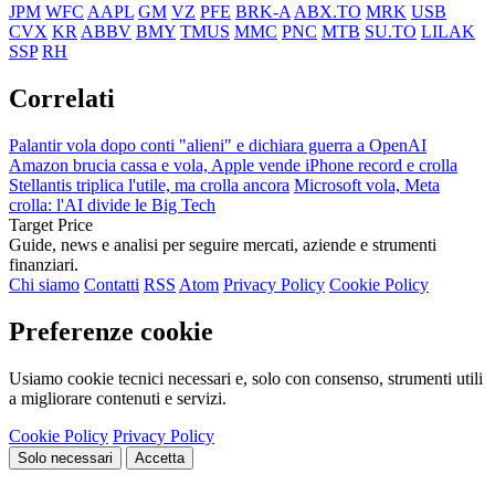
JPM
WFC
AAPL
GM
VZ
PFE
BRK-A
ABX.TO
MRK
USB
CVX
KR
ABBV
BMY
TMUS
MMC
PNC
MTB
SU.TO
LILAK
SSP
RH
Correlati
Palantir vola dopo conti "alieni" e dichiara guerra a OpenAI
Amazon brucia cassa e vola, Apple vende iPhone record e crolla
Stellantis triplica l'utile, ma crolla ancora
Microsoft vola, Meta
crolla: l'AI divide le Big Tech
Target Price
Guide, news e analisi per seguire mercati, aziende e strumenti
finanziari.
Chi siamo
Contatti
RSS
Atom
Privacy Policy
Cookie Policy
Preferenze cookie
Usiamo cookie tecnici necessari e, solo con consenso, strumenti utili
a migliorare contenuti e servizi.
Cookie Policy
Privacy Policy
Solo necessari
Accetta