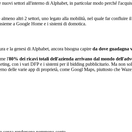
are nuovi settori all'interno di Alphabet, in particolar modo perché l'acqui
almeno altri 2 settori, uno legato alla mobilità, nel quale far confluire i
insieme a Google Home e i sistemi di domotica.
ura e la genesi di Alphabet, ancora bisogna capire
da dove guadagna 
me l'
80% dei ricavi totali dell'azienda arrivano dal mondo dell'adv
ing, con i vari DFP e i sistemi per il bidding pubblicitario. Ma non solo
nterno delle varie app di proprietà, come Googl Maps, piuttosto che Waze 
enaro senza rendersene nemmeno conto