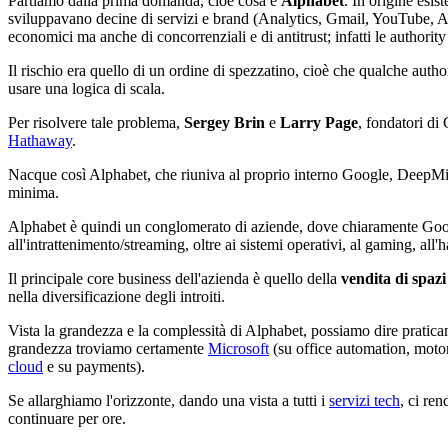
Partiamo dalla prima domanda, cioè cosa è
Alphabet
. In origine esis
sviluppavano decine di servizi e brand (Analytics, Gmail, YouTube, And
economici ma anche di concorrenziali e di antitrust; infatti le authorit
Il rischio era quello di un ordine di spezzatino, cioè che qualche auth
usare una logica di scala.
Per risolvere tale problema,
Sergey Brin
e
Larry Page
, fondatori di
Hathaway
.
Nacque così Alphabet, che riuniva al proprio interno Google, DeepMin
minima.
Alphabet è quindi un conglomerato di aziende, dove chiaramente Google
all'intrattenimento/streaming, oltre ai sistemi operativi, al gaming, all
Il principale core business dell'azienda è quello della
vendita di spazi
nella diversificazione degli introiti.
Vista la grandezza e la complessità di Alphabet, possiamo dire pratic
grandezza troviamo certamente
Microsoft
(su office automation, motori
cloud
e su payments).
Se allarghiamo l'orizzonte, dando una vista a tutti i
servizi tech
, ci re
continuare per ore.