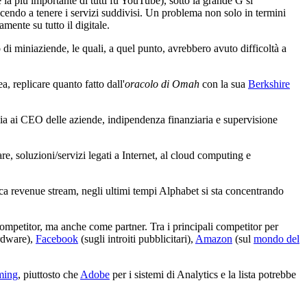
e la più importante di tutti fu YouTube), sotto la grande G si
cendo a tenere i servizi suddivisi. Un problema non solo in termini
mente su tutto il digitale.
di miniaziende, le quali, a quel punto, avrebbero avuto difficoltà a
a, replicare quanto fatto dall'
oracolo di Omah
con la sua
Berkshire
a ai CEO delle aziende, indipendenza finanziaria e supervisione
, soluzioni/servizi legati a Internet, al cloud computing e
nica revenue stream, negli ultimi tempi Alphabet si sta concentrando
ompetitor, ma anche come partner. Tra i principali competitor per
ardware),
Facebook
(sugli introiti pubblicitari),
Amazon
(sul
mondo del
ming
, piuttosto che
Adobe
per i sistemi di Analytics e la lista potrebbe