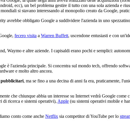
teva Google, la quale negli anni aveva realizzato delle acquisizioni (fors
roid, ecc), un bel problema gestire il tutto con una sola azienda e rius
y mondiali si stavano interessando al monopolio creato da Google, pratica
ority avrebbe obbligato Google a suddividere l'azienda in uno spezzatino 
 Google,
fecero visita
a
Warren Buffett
, uscendone entusiasti e con un'ide
d, Waymo e altre aziende. I capisaldi erano pochi e semplici: autonomi
 è l'azienda principale. Si concentra sul mondo tech, offrendo software
'hardware e molto altro ancora.
 pubblicitari
, ma se fino a una decina di anni fa era, praticamente, l'u
amente che chiunque abbia un interesse su Internet vedrà Google come c
 di ricerca e sistemi operativi),
Apple
(su sistemi operativi mobile e h
ndiamo conto come anche
Netflix
sia competitor di YouTube per lo
strea