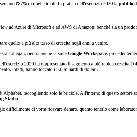
entano l'87% di quelle totali. In pratica nell'esercizio 2020 la
pubblici
View
ad Azure di Microsoft e ad AWS di Amazon; benché sia un prodotto m
e quello a più alto tasso di crescita negli anni a venire.
 essa collegati, rientra anche la suite
Google Workspace
, precedenteme
ell'esercizio 2020 ha rappresentato il segmento a più rapida crescita (+4
to, infatti, hanno toccato i 5,6 miliardi di dollari.
 di Alphabet, raccogliendo solo le briciole. All'interno di questo settor
ng Stadia
.
le difficilmente ci vorrà ricavare denaro, quanto tenerlo come laborato