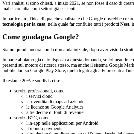
Vari analisti si sono chiesti, a inizio 2021, se non fosse il caso di cre
mal si concilia con i settori già esistenti.
In particolare, l'idea di qualche analista, è che Google dovrebbe creare 
tecnologia per la casa
, nella quale far confluire tutti i prodotti
Nest
, 
Come guadagna Google?
Siamo quindi ancora con la domanda iniziale, dopo aver visto la strutt
In parte abbiamo già dato risposta a questa domanda, sottolineando co
presenti sul motore di ricerca stesso, ma anche il sistema Google Market
pubblicitari su Google Play Store, quelli legati agli adv presenti all'i
Il restante 20% è suddiviso tra:
servizi professionali, come:
i servizi cloud
la rivendita di maps ad aziende
le licenze su Google Analytics
altre decine di fonti di revenue
servizi B2C, come:
l'in-app nelle applicazioni per Android
il mondo payments
altre decine di applicazioni su cui l'utente lascia del d