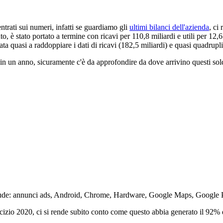
trati sui numeri, infatti se guardiamo gli
ultimi bilanci dell'azienda
, ci
o, è stato portato a termine con ricavi per 110,8 miliardi e utili per 12,6
vata quasi a raddoppiare i dati di ricavi (182,5 miliardi) e quasi quadruplic
li in un anno, sicuramente c'è da approfondire da dove arrivino questi sol
clude: annunci ads, Android, Chrome, Hardware, Google Maps, Google Pla
izio 2020, ci si rende subito conto come questo abbia generato il 92% de