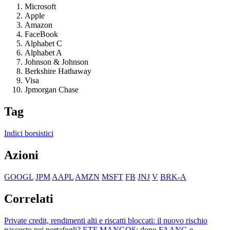
Microsoft
Apple
Amazon
FaceBook
Alphabet C
Alphabet A
Johnson & Johnson
Berkshire Hathaway
Visa
Jpmorgan Chase
Tag
Indici borsistici
Azioni
GOOGL
JPM
AAPL
AMZN
MSFT
FB
JNJ
V
BRK-A
Correlati
Private credit, rendimenti alti e riscatti bloccati: il nuovo rischio
nascosto nei portafogli?
ETF MANGOS: dopo FAANG e