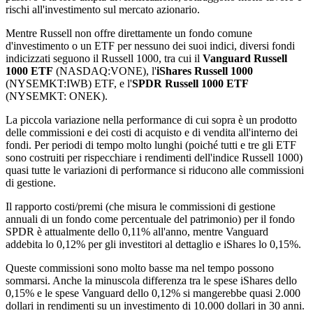
rischi all'investimento sul mercato azionario.
Mentre Russell non offre direttamente un fondo comune
d'investimento o un ETF per nessuno dei suoi indici, diversi fondi
indicizzati seguono il Russell 1000, tra cui il
Vanguard Russell
1000 ETF
(NASDAQ:VONE), l'
iShares Russell 1000
(NYSEMKT:IWB) ETF, e l'
SPDR Russell 1000 ETF
(NYSEMKT: ONEK).
La piccola variazione nella performance di cui sopra è un prodotto
delle commissioni e dei costi di acquisto e di vendita all'interno dei
fondi. Per periodi di tempo molto lunghi (poiché tutti e tre gli ETF
sono costruiti per rispecchiare i rendimenti dell'indice Russell 1000)
quasi tutte le variazioni di performance si riducono alle commissioni
di gestione.
Il rapporto costi/premi (che misura le commissioni di gestione
annuali di un fondo come percentuale del patrimonio) per il fondo
SPDR è attualmente dello 0,11% all'anno, mentre Vanguard
addebita lo 0,12% per gli investitori al dettaglio e iShares lo 0,15%.
Queste commissioni sono molto basse ma nel tempo possono
sommarsi. Anche la minuscola differenza tra le spese iShares dello
0,15% e le spese Vanguard dello 0,12% si mangerebbe quasi 2.000
dollari in rendimenti su un investimento di 10.000 dollari in 30 anni.