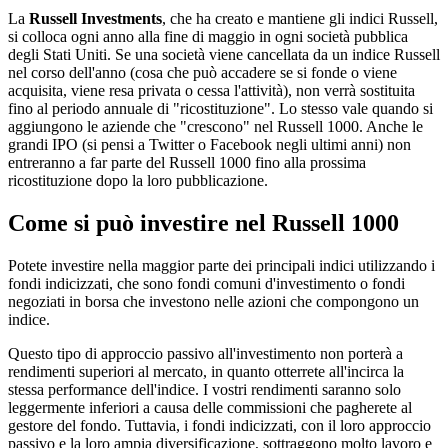
La
Russell Investments
, che ha creato e mantiene gli indici Russell,
si colloca ogni anno alla fine di maggio in ogni società pubblica
degli Stati Uniti. Se una società viene cancellata da un indice Russell
nel corso dell'anno (cosa che può accadere se si fonde o viene
acquisita, viene resa privata o cessa l'attività), non verrà sostituita
fino al periodo annuale di "ricostituzione". Lo stesso vale quando si
aggiungono le aziende che "crescono" nel Russell 1000. Anche le
grandi IPO (si pensi a Twitter o Facebook negli ultimi anni) non
entreranno a far parte del Russell 1000 fino alla prossima
ricostituzione dopo la loro pubblicazione.
Come si può investire nel Russell 1000
Potete investire nella maggior parte dei principali indici utilizzando i
fondi indicizzati, che sono fondi comuni d'investimento o fondi
negoziati in borsa che investono nelle azioni che compongono un
indice.
Questo tipo di approccio passivo all'investimento non porterà a
rendimenti superiori al mercato, in quanto otterrete all'incirca la
stessa performance dell'indice. I vostri rendimenti saranno solo
leggermente inferiori a causa delle commissioni che pagherete al
gestore del fondo. Tuttavia, i fondi indicizzati, con il loro approccio
passivo e la loro ampia diversificazione, sottraggono molto lavoro e