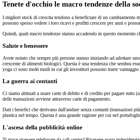
Tenete d'occhio le macro tendenze della so
I migliori stock di crescita tendono a beneficiare di un cambiamento m
possono spesso vedere i loro ricavi e profitti crescere per anni e posson
Quindi, quali macro tendenze stanno accadendo in questo momento che 
Salute e benessere
Avete notato che sempre più persone stanno iniziando ad adottare uno 
crescente di alimenti biologici. Questa è una tendenza che sembra esser
yoga ci sono molti modi in cui gli investitori possono trarre vantaggi
La guerra ai contanti
Ci siamo abituati a usare carte di debito e di credito per pagare tutto 
delle transazioni avviene attraverso carte di pagamento.
Dati i benefici che derivano dall'andare senza contanti (transazioni pi
plastica nel tempo. Questa è una grande ragione per cui nel portafog
L'ascesa della pubblicità online
Ti piace ricevere telefonate da call center? Ricevere posta indesiderat