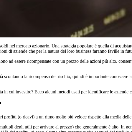
soldi nel mercato azionario. Una strategia popolare è quella di acquista
ioni di aziende che per la natura del loro business faranno faville in fut
o ad essere ricompensate con un prezzo delle azioni più alto, consenten
ià scontando la ricompensa del rischio, quindi è importante conoscere le b
ita in cui investire? Ecco alcuni metodi usati per identificare le aziende 
?
i profitti (o ricavi) a un ritmo molto più veloce rispetto alla media dell
(i multipli degli utili per arrivare al prezzo) che generalmente è alto. In g