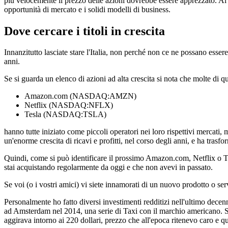
più velocemente il prezzo delle azioni dovrebbe essere apprezzato. Al di 
opportunità di mercato e i solidi modelli di business.
Dove cercare i titoli in crescita
Innanzitutto lasciate stare l'Italia, non perché non ce ne possano esser
anni.
Se si guarda un elenco di azioni ad alta crescita si nota che molte di 
Amazon.com (NASDAQ:AMZN)
Netflix (NASDAQ:NFLX)
Tesla (NASDAQ:TSLA)
hanno tutte iniziato come piccoli operatori nei loro rispettivi mercat
un'enorme crescita di ricavi e profitti, nel corso degli anni, e ha trasf
Quindi, come si può identificare il prossimo Amazon.com, Netflix o Tesl
stai acquistando regolarmente da oggi e che non avevi in passato.
Se voi (o i vostri amici) vi siete innamorati di un nuovo prodotto o ser
Personalmente ho fatto diversi investimenti redditizi nell'ultimo dece
ad Amsterdam nel 2014, una serie di Taxi con il marchio americano. Se i
aggirava intorno ai 220 dollari, prezzo che all'epoca ritenevo caro e qui