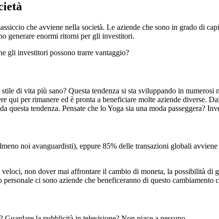
cietà
assiccio che avviene nella società. Le aziende che sono in grado di capit
o generare enormi ritorni per gli investitori.
gli investitori possono trarre vantaggio?
stile di vita più sano? Questa tendenza si sta sviluppando in numerosi 
e qui per rimanere ed è pronta a beneficiare molte aziende diverse. Dai d
o da questa tendenza. Pensate che lo Yoga sia una moda passeggera? Inve
(almeno noi avanguardisti), eppure 85% delle transazioni globali avviene a
ù veloci, non dover mai affrontare il cambio di moneta, la possibilità di
lio personale ci sono aziende che beneficeranno di questo cambiamento
a? Guardare la pubblicità in televisione? Non piace a nessuno.