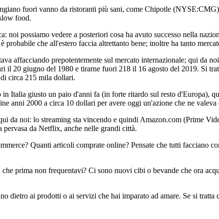
ngiano fuori vanno da ristoranti più sani, come Chipotle (NYSE:CMG), 
slow food.
: noi possiamo vedere a posteriori cosa ha avuto successo nella nazione a
probabile che all'estero faccia altrettanto bene; inoltre ha tanto mercat
a affacciando prepotentemente sul mercato internazionale; qui da noi ave
ri il 20 giugno del 1980 e tirarne fuori 218 il 16 agosto del 2019. Si tr
i circa 215 mila dollari.
a giusto un paio d'anni fa (in forte ritardo sul resto d'Europa), quin
fine anni 2000 a circa 10 dollari per avere oggi un'azione che ne valeva
qui da noi: lo streaming sta vincendo e quindi Amazon.com (Prime Vid
a pervasa da Netflix, anche nelle grandi città.
merce? Quanti articoli comprate online? Pensate che tutti facciano com
 ma che prima non frequentavi? Ci sono nuovi cibi o bevande che ora acqui
no dietro ai prodotti o ai servizi che hai imparato ad amare. Se si tratta 