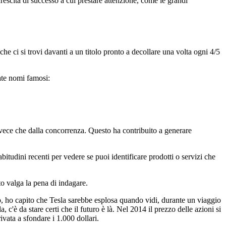
crescita di successo a cui prestare attenzione, come le grandi
che ci si trovi davanti a un titolo pronto a decollare una volta ogni 4/5
tate nomi famosi:
nvece che dalla concorrenza. Questo ha contribuito a generare
itudini recenti per vedere se puoi identificare prodotti o servizi che
to valga la pena di indagare.
o, ho capito che Tesla sarebbe esplosa quando vidi, durante un viaggio
'è da stare certi che il futuro è là. Nel 2014 il prezzo delle azioni si
ivata a sfondare i 1.000 dollari.