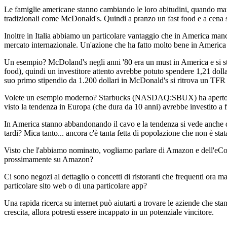
Le famiglie americane stanno cambiando le loro abitudini, quando ma
tradizionali come McDonald's. Quindi a pranzo un fast food e a cena 
Inoltre in Italia abbiamo un particolare vantaggio che in America manca
mercato internazionale. Un'azione che ha fatto molto bene in America è 
Un esempio? McDoland's negli anni '80 era un must in America e si stav
food), quindi un investitore attento avrebbe potuto spendere 1,21 dolla
suo primo stipendio da 1.200 dollari in McDonald's si ritrova un TFR d
Volete un esempio moderno? Starbucks (NASDAQ:SBUX) ha aperto in Itali
visto la tendenza in Europa (che dura da 10 anni) avrebbe investito a 
In America stanno abbandonando il cavo e la tendenza si vede anche 
tardi? Mica tanto... ancora c'è tanta fetta di popolazione che non è stat
Visto che l'abbiamo nominato, vogliamo parlare di Amazon e dell'eCom
prossimamente su Amazon?
Ci sono negozi al dettaglio o concetti di ristoranti che frequenti ora
particolare sito web o di una particolare app?
Una rapida ricerca su internet può aiutarti a trovare le aziende che stan
crescita, allora potresti essere incappato in un potenziale vincitore.