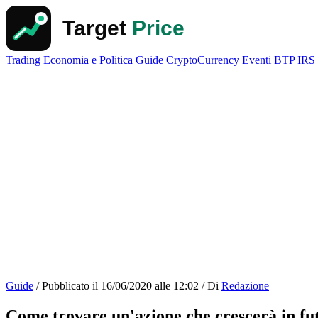
Trading
Economia e Politica
Guide
CryptoCurrency
Eventi
BTP
IRS
Guide
/
Pubblicato il
16/06/2020 alle 12:02
/
Di
Redazione
Come trovare un'azione che crescerà in fu