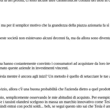
là dei profitti, ci sono alcune altre caratteristiche comuni dei titoli in 
e ma per il semplice motivo che la grandezza della piazza azionaria fa sì 
queste società non esistevano alcuni decenni fa, ma da allora sono diven
i, ma hanno costantemente convinto i consumatori ad acquistare da loro i
ormato queste aziende in investimenti vincenti.
a mentre è ancora agli inizi? Un metodo è quello di setacciare le tue ab
vizio, allora c'è una buona probabilità che l'azienda dietro a quel prodot
nnio, semplicemente osservando le mie abitudini di acquisto. Per esempi
 tassisti olandesi scelgono in massa un marchio innovativo come Tesla, c
ndi entrai con pochi soldi... beh, se segui questo sito sai che Tesla è arr