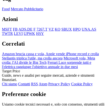
Food
Mercato Pubblicitario
Azioni
MSFT
FB
ADS.DE
F
7267.T
VZ
KO
SBUX
HPQ
UNA.AS
TWTR
LEVI
UPWK
HSY
Correlati
Amazon brucia cassa e vola, Apple vende iPhone record e crolla
Stellantis triplica l'utile, ma crolla ancora
Microsoft vola, Meta
crolla: l'AI divide le Big Tech
Ferrari Luce sorprende tutti e
l'elettrica raggiunge l'obiettivo annuale in due mesi
Target Price
Guide, news e analisi per seguire mercati, aziende e strumenti
finanziari.
Chi siamo
Contatti
RSS
Atom
Privacy Policy
Cookie Policy
Preferenze cookie
Usiamo cookie tecnici necessari e, solo con consenso, strumenti utili