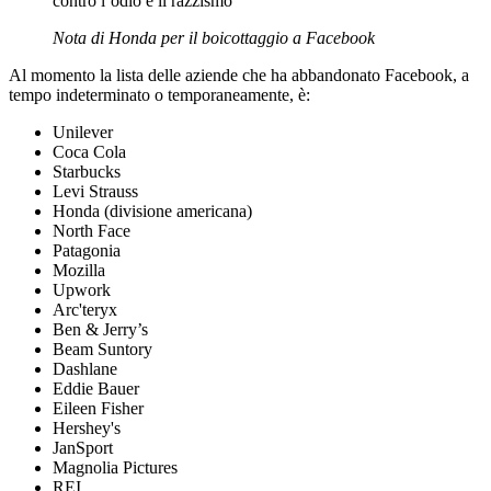
contro l’odio e il razzismo
Nota di Honda per il boicottaggio a Facebook
Al momento la lista delle aziende che ha abbandonato Facebook, a
tempo indeterminato o temporaneamente, è:
Unilever
Coca Cola
Starbucks
Levi Strauss
Honda (divisione americana)
North Face
Patagonia
Mozilla
Upwork
Arc'teryx
Ben & Jerry’s
Beam Suntory
Dashlane
Eddie Bauer
Eileen Fisher
Hershey's
JanSport
Magnolia Pictures
REI